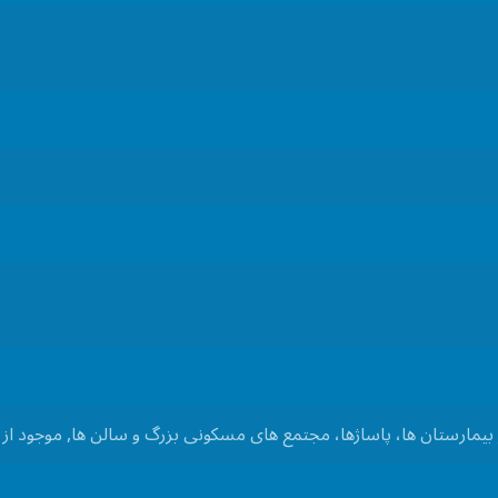
یمارستان ها، پاساژها، مجتمع های مسکونی بزرگ و سالن ها, موجود از ظرفیت های ۲۰۰ ا